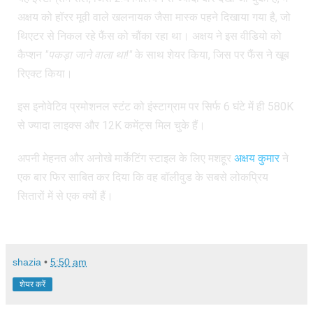
अक्षय को हॉरर मूवी वाले खलनायक जैसा मास्क पहने दिखाया गया है, जो
थिएटर से निकल रहे फैंस को चौंका रहा था। अक्षय ने इस वीडियो को
कैप्शन
"पकड़ा जाने वाला था!"
के साथ शेयर किया, जिस पर फैंस ने खूब
रिएक्ट किया।
इस इनोवेटिव प्रमोशनल स्टंट को इंस्टाग्राम पर सिर्फ 6 घंटे में ही 580K
से ज्यादा लाइक्स और 12K कमेंट्स मिल चुके हैं।
अपनी मेहनत और अनोखे मार्केटिंग स्टाइल के लिए मशहूर
अक्षय कुमार
ने
एक बार फिर साबित कर दिया कि वह बॉलीवुड के सबसे लोकप्रिय
सितारों में से एक क्यों हैं।
shazia
•
5:50 am
शेयर करें