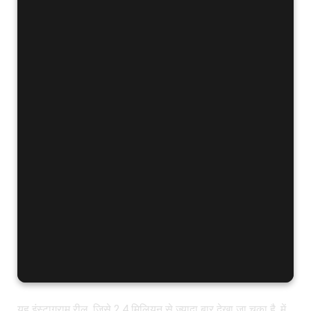
यह इंस्टाग्राम रील, जिसे 2.4 मिलियन से ज्यादा बार देखा जा चुका है, में